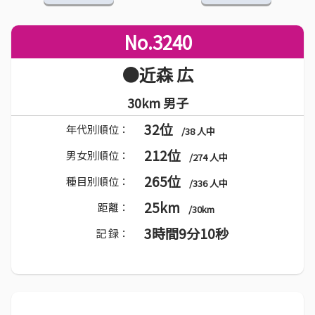
No.3240
●近森 広
30km 男子
32位
年代別順位：
/38 人中
212位
男女別順位：
/274 人中
265位
種目別順位：
/336 人中
25km
距離：
/30km
3時間9分10秒
記 録：