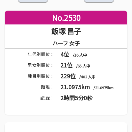
No.2530
飯塚 昌子
ハーフ 女子
4位
年代別順位：
/16 人中
21位
男女別順位：
/65 人中
229位
種目別順位：
/402 人中
21.0975km
距離：
/21.0975km
2時間5分0秒
記 録：