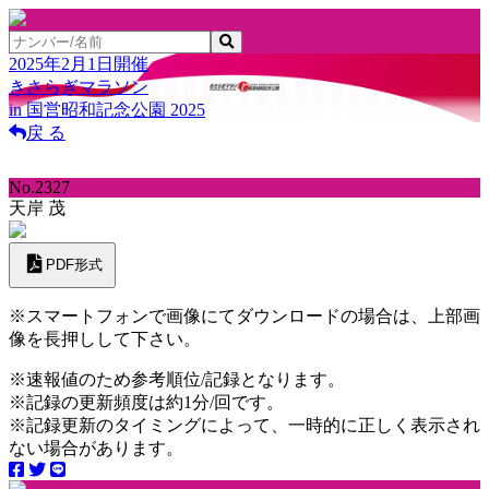
2025年2月1日開催
きさらぎマラソン
in 国営昭和記念公園 2025
戻 る
No.2327
天岸 茂
PDF形式
※スマートフォンで画像にてダウンロードの場合は、上部画
像を長押しして下さい。
※速報値のため参考順位/記録となります。
※記録の更新頻度は約1分/回です。
※記録更新のタイミングによって、一時的に正しく表示され
ない場合があります。