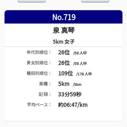
No.719
泉 真琴
5km 女子
26位
年代別順位：
/58 人中
26位
男女別順位：
/58 人中
109位
種目別順位：
/178 人中
5km
距離：
/5km
33分59秒
記 録：
約06:47/km
平均ペース：