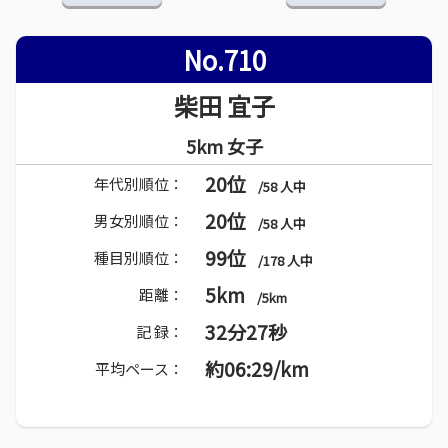
No.710
柴田 宜子
5km 女子
20位
年代別順位：
/58 人中
20位
男女別順位：
/58 人中
99位
種目別順位：
/178 人中
5km
距離：
/5km
32分27秒
記 録：
約06:29/km
平均ペース：