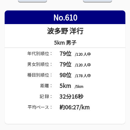
No.610
波多野 洋行
5km 男子
79位
年代別順位：
/120 人中
79位
男女別順位：
/120 人中
98位
種目別順位：
/178 人中
5km
距離：
/5km
32分16秒
記 録：
約06:27/km
平均ペース：