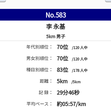
No.583
李 永基
5km 男子
70位
年代別順位：
/120 人中
70位
男女別順位：
/120 人中
83位
種目別順位：
/178 人中
5km
距離：
/5km
29分46秒
記 録：
約05:57/km
平均ペース：