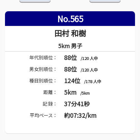
No.565
田村 和樹
5km 男子
88位
年代別順位：
/120 人中
88位
男女別順位：
/120 人中
124位
種目別順位：
/178 人中
5km
距離：
/5km
37分41秒
記 録：
約07:32/km
平均ペース：