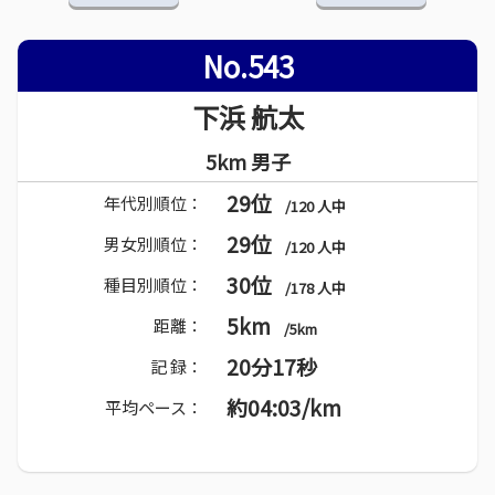
No.543
下浜 航太
5km 男子
29位
年代別順位：
/120 人中
29位
男女別順位：
/120 人中
30位
種目別順位：
/178 人中
5km
距離：
/5km
20分17秒
記 録：
約04:03/km
平均ペース：