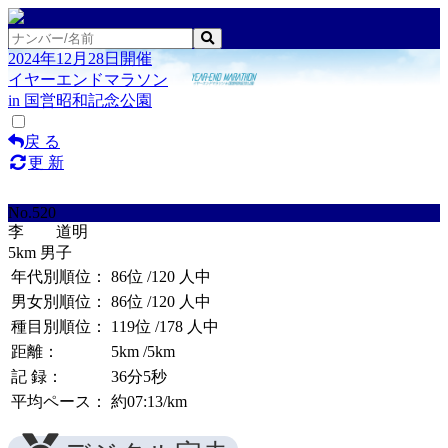
2024年12月28日開催
イヤーエンドマラソン
in 国営昭和記念公園
戻 る
更 新
No.520
李 道明
5km 男子
年代別順位：
86位
/120 人中
男女別順位：
86位
/120 人中
種目別順位：
119位
/178 人中
距離：
5km
/5km
記 録：
36分5秒
平均ペース：
約07:13/km