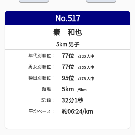
No.517
秦 和也
5km 男子
77位
年代別順位：
/120 人中
77位
男女別順位：
/120 人中
95位
種目別順位：
/178 人中
5km
距離：
/5km
32分1秒
記 録：
約06:24/km
平均ペース：