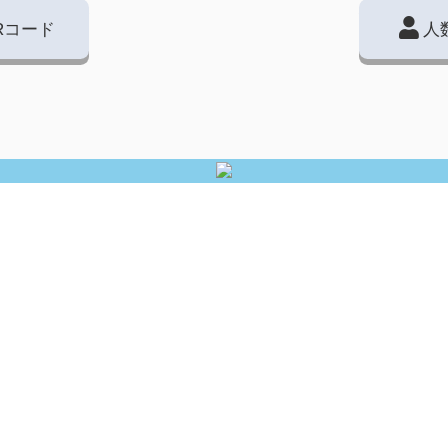
Rコード
人