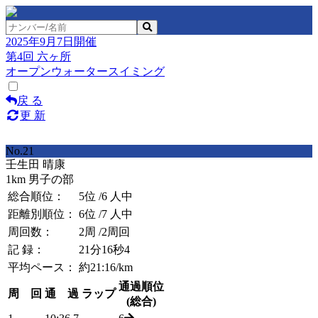
2025年9月7日開催
第4回 六ヶ所
オープンウォータースイミング
戻 る
更 新
No.21
壬生田 晴康
1km 男子の部
総合順位：
5位
/6 人中
距離別順位：
6位
/7 人中
周回数：
2周
/2周回
記 録：
21分16秒4
平均ペース：
約21:16/km
通過順位
周 回
通 過
ラップ
(総合)