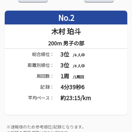
No.2
木村 珀斗
200m 男子の部
3位
総合順位：
/4 人中
3位
距離別順位：
/4 人中
1周
周回数：
/1周回
4分39秒6
記 録：
約23:15/km
平均ペース：
※速報値のため参考順位/記録となります。