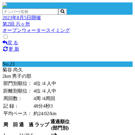
2023年8月5日開催
第2回 六ヶ所
オープンウォータースイミング
戻 る
更 新
No.23
菊谷 尚久
2km 男子の部
部門別順位：
4位
/4 人中
距離別順位：
4位
/4 人中
周回数：
4周
/4周回
記 録：
48分4秒3
平均ペース：
約24:02/km
通過順位
周 回
通 過
ラップ
(部門別)