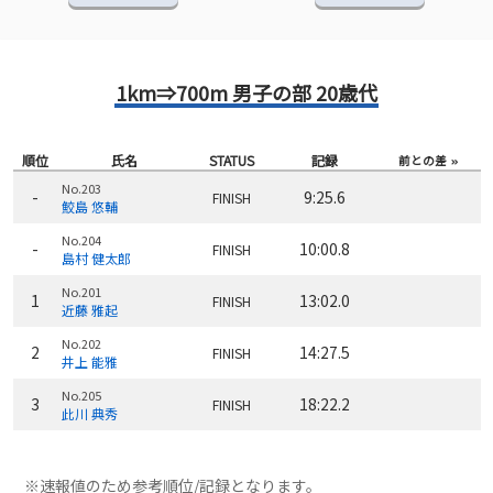
1km⇒700m 男子の部 20歳代
順位
氏名
STATUS
記録
前との差
No.203
-
9:25.6
FINISH
鮫島 悠輔
No.204
-
10:00.8
FINISH
島村 健太郎
No.201
1
13:02.0
FINISH
近藤 雅起
No.202
2
14:27.5
FINISH
井上 能雅
No.205
3
18:22.2
FINISH
此川 典秀
※速報値のため参考順位/記録となります。