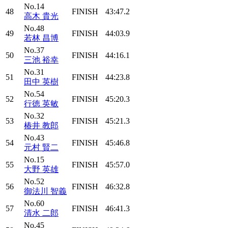
No.14
48
FINISH
43:47.2
高木 貴光
No.48
49
FINISH
44:03.9
若林 昌博
No.37
50
FINISH
44:16.1
三池 裕幸
No.31
51
FINISH
44:23.8
田中 英樹
No.54
52
FINISH
45:20.3
行徳 英敏
No.32
53
FINISH
45:21.3
椿井 教郎
No.43
54
FINISH
45:46.8
元村 賢二
No.15
55
FINISH
45:57.0
大野 英雄
No.52
56
FINISH
46:32.8
御法川 智義
No.60
57
FINISH
46:41.3
清水 二郎
No.45