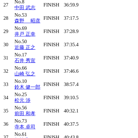
No.8
27
FINISH
36:59.9
中田 武志
No.53
28
FINISH
37:17.5
森野 昭彦
No.69
29
FINISH
37:28.9
井戸 正幸
No.50
30
FINISH
37:35.4
近藤 正之
No.17
31
FINISH
37:40.9
石井 秀宣
No.66
32
FINISH
37:46.6
山崎 弘之
No.10
33
FINISH
38:57.4
鈴木 健一郎
No.25
34
FINISH
39:10.5
松元 渉
No.56
35
FINISH
40:32.1
前田 和孝
No.73
36
FINISH
40:37.5
寺本 卓司
No.61
37
FINISH
40:43.8