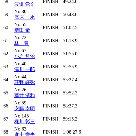
58
FINISH
49:24.6
渡邉 覚文
No.30
59
FINISH
50:48.6
庵原 一水
No.55
60
FINISH
51:02.5
新田 恭
No.72
61
FINISH
51:13.9
林 豊
No.67
62
FINISH
51:55.0
小岩 哲治
No.40
63
FINISH
52:55.9
溝川 一郎
No.44
64
FINISH
53:27.4
荘野 謹弥
No.26
65
FINISH
53:52.2
藤井 清和
No.59
66
FINISH
58:37.3
安藤 幸明
No.145
67
FINISH
59:15.2
梶川 彰三
No.63
68
FINISH
1:08:27.6
進士 誉夫