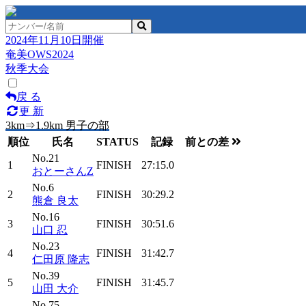
2024年11月10日開催
奄美OWS2024
秋季大会
戻 る
更 新
3km⇒1.9km 男子の部
順位
氏名
STATUS
記録
前との差
No.21
1
FINISH
27:15.0
おとーさんZ
No.6
2
FINISH
30:29.2
熊倉 良太
No.16
3
FINISH
30:51.6
山口 忍
No.23
4
FINISH
31:42.7
仁田原 隆志
No.39
5
FINISH
31:45.7
山田 大介
No.75