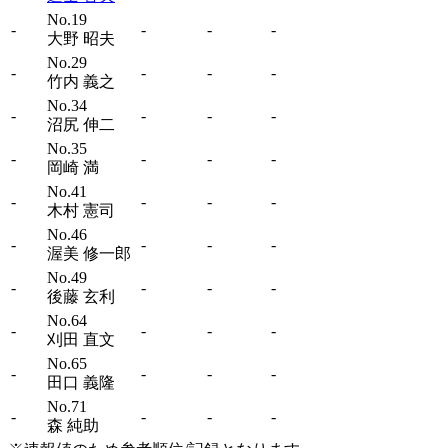
No.19
-
-
-
-
大野 昭夫
No.29
-
-
-
-
竹内 義之
No.34
-
-
-
-
沼尻 伸二
No.35
-
-
-
-
岡崎 満
No.41
-
-
-
-
木村 憲司
No.46
-
-
-
-
渥美 修一郎
No.49
-
-
-
-
後藤 玄利
No.64
-
-
-
-
刈田 直文
No.65
-
-
-
-
田口 義隆
No.71
-
-
-
-
森 純助