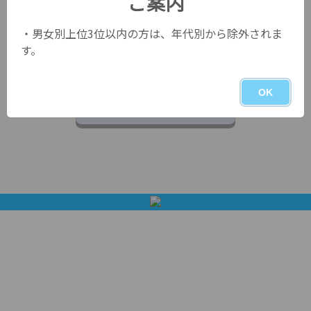
ご案内
当ページQRコード
・男女別上位3位以内の方は、年代別から除外されま
す。
OK
人数一覧ページ