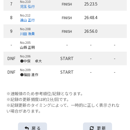
No.210
7
25:23.5
FINISH
児玉 弘行
No.212
8
26:48.4
FINISH
遠山 正行
No.208
9
26:56.0
FINISH
川田 浩貴
No.205
-
-
-
-
山縣 正明
No.206
DNF
START
-
-
●中俣 卓大
No.209
DNF
START
-
-
●福田 進作
※速報値のため参考順位/記録となります。
※記録の更新頻度は約1分/回です。
※記録更新のタイミングによって、一時的に正しく表示されな
い場合があります。
戻 る
更 新