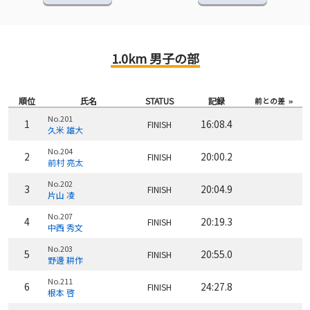
1.0km 男子の部
順位
氏名
STATUS
記録
前との差
No.201
1
16:08.4
FINISH
久米 雄大
No.204
2
20:00.2
FINISH
前村 亮太
No.202
3
20:04.9
FINISH
片山 凌
No.207
4
20:19.3
FINISH
中西 秀文
No.203
5
20:55.0
FINISH
野邊 耕作
No.211
6
24:27.8
FINISH
根本 啓