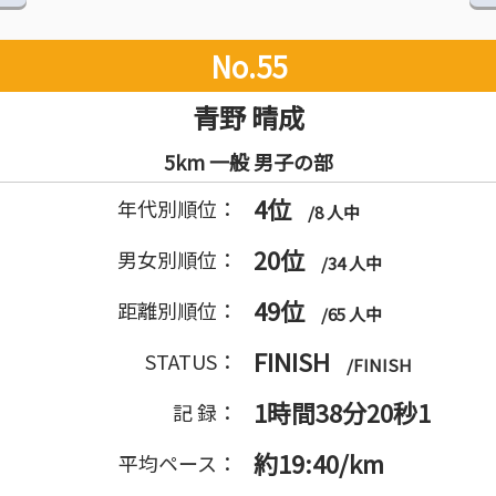
No.55
青野 晴成
5km 一般 男子の部
4位
年代別順位：
/8 人中
20位
男女別順位：
/34 人中
49位
距離別順位：
/65 人中
FINISH
STATUS：
/FINISH
1時間38分20秒1
記 録：
約19:40/km
平均ペース：