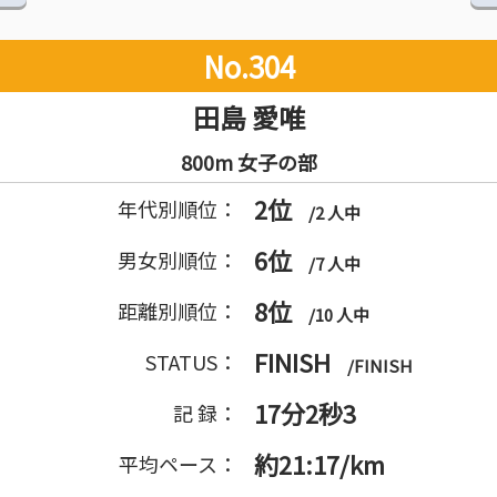
No.304
田島 愛唯
800m 女子の部
2位
年代別順位：
/2 人中
6位
男女別順位：
/7 人中
8位
距離別順位：
/10 人中
FINISH
STATUS：
/FINISH
17分2秒3
記 録：
約21:17/km
平均ペース：