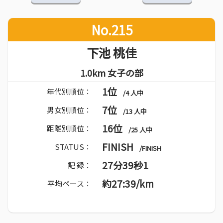
No.215
下池 桃佳
1.0km 女子の部
1位
年代別順位：
/4 人中
7位
男女別順位：
/13 人中
16位
距離別順位：
/25 人中
FINISH
STATUS：
/FINISH
27分39秒1
記 録：
約27:39/km
平均ペース：