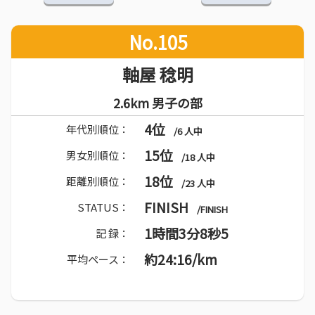
No.105
軸屋 稔明
2.6km 男子の部
4位
年代別順位：
/6 人中
15位
男女別順位：
/18 人中
18位
距離別順位：
/23 人中
FINISH
STATUS：
/FINISH
1時間3分8秒5
記 録：
約24:16/km
平均ペース：