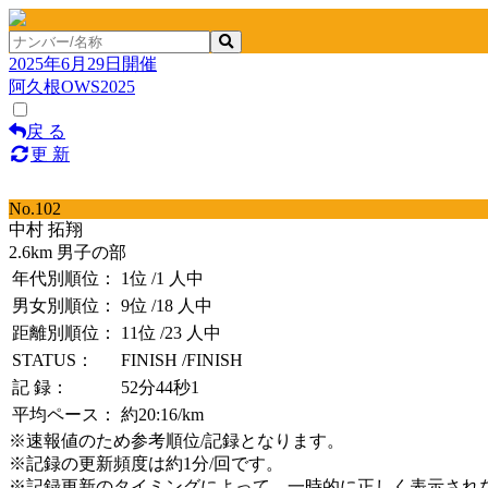
2025年6月29日開催
阿久根OWS2025
戻 る
更 新
No.102
中村 拓翔
2.6km 男子の部
年代別順位：
1位
/1 人中
男女別順位：
9位
/18 人中
距離別順位：
11位
/23 人中
STATUS：
FINISH
/FINISH
記 録：
52分44秒1
平均ペース：
約20:16/km
※速報値のため参考順位/記録となります。
※記録の更新頻度は約1分/回です。
※記録更新のタイミングによって、一時的に正しく表示され